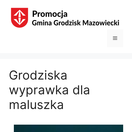
Przejdź
do
treści
Menu
Grodziska
wyprawka dla
maluszka