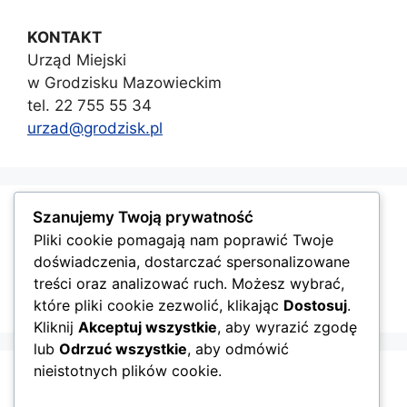
KONTAKT
Urząd Miejski
w Grodzisku Mazowieckim
tel. 22 755 55 34
urzad@grodzisk.pl
Szanujemy Twoją prywatność
GMINA GRODZISK MAZOWIECKI
Pliki cookie pomagają nam poprawić Twoje
doświadczenia, dostarczać spersonalizowane
treści oraz analizować ruch. Możesz wybrać,
które pliki cookie zezwolić, klikając
Dostosuj
.
Kliknij
Akceptuj wszystkie
, aby wyrazić zgodę
lub
Odrzuć wszystkie
, aby odmówić
nieistotnych plików cookie.