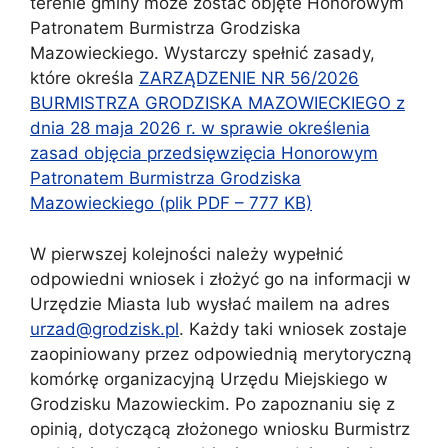
terenie gminy może zostać objęte Honorowym
Patronatem Burmistrza Grodziska
Mazowieckiego. Wystarczy spełnić zasady,
które określa
ZARZĄDZENIE NR 56/2026
BURMISTRZA GRODZISKA MAZOWIECKIEGO z
dnia 28 maja 2026 r. w sprawie określenia
zasad objęcia przedsięwzięcia Honorowym
Patronatem Burmistrza Grodziska
Mazowieckiego (plik PDF – 777 KB)
W pierwszej kolejności należy wypełnić
odpowiedni wniosek i złożyć go na informacji w
Urzędzie Miasta lub wysłać mailem na adres
urzad@grodzisk.pl
. Każdy taki wniosek zostaje
zaopiniowany przez odpowiednią merytoryczną
komórkę organizacyjną Urzędu Miejskiego w
Grodzisku Mazowieckim. Po zapoznaniu się z
opinią, dotyczącą złożonego wniosku Burmistrz